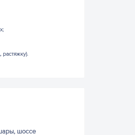
х;
 растяжку).
шары, шоссе